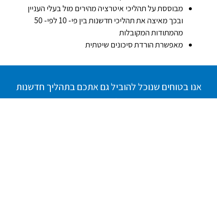
מבוססת על תהליכי איטרציה מהירים מול בעלי העניין
ובכך מאיצה את תהליכי חדשנות בין פי- 10 לפי- 50
מהמתודות המקובלות
מאפשרת הורדת סיכונים שיטתית
אנו בטוחים שנוכל להוביל גם אתכם בתהליך חדשנות
אפקטיבי ורווחי
לתיאום פגישת היכרות השאירו פרטים או התקשרו
054-
734-8234