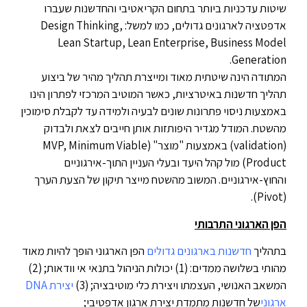
שיטות עדכניות ביותר בתחום הקריאטיבי והחדשנות שעברו
אדפטציה לארגונים גדולים, כמו למשל: Design Thinking,
Lean Startup, Lean Enterprise, Business Model
Generation.
המתודה הינה שיטתית מאוד ומייצרת תהליך מהיר של ביצוע
תהליך חדשנות באיטרציות, כאשר המוטיב המרכזי לפתרון הינו
באמצעות ניסוי פתרונות שונים לבעיה ולמידה עד לקבלת סימוכין
מהשטח. המודל מגדיר היפותזות אותן חייבים לצאת ולבדוק
(validation) באמצעות "מוצר" (MVP, Minimum Viable
Product) מול קהל היעד ובעלי העניין התוך-אירגוניים
והחוץ-אירגוניים. המשוב מהשטח מייצר תיקון של הצעת הערך
(Pivot).
הפן הארגוני התרבותי
בתהליך
חדשנות בארגונים גדולים
הפן הארגוני הופך להיות מאוד
מהותי בשלושה ממדים: (1) יכולות הניהול בתנאי אי וודאות; (2)
המשאב האנושי, העצמתו ויצירת כלי מוטיבציה; (3)
יצירת DNA
ארגוני
של חדשנות מתמדת יצירת ארגון אדפטיבי;