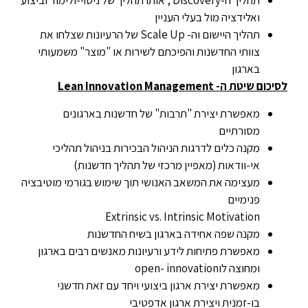
תהליך ה-Discovery , אותו תהליך של ניסוי-ולימוד וביצוע
ואלידציה מול בעלי העניין
תהליך היישום וה- Scale Up של הרעיונות שצלחו את
צוותי החדשנות והפיכתם לשירות או "מוצר" משמעותי
בארגון
לסיכום שיטת ה-
Lean Innovation Management
מאפשרת יצירת "תרבות" של חדשנות בארגונים
מסורתיים
מקנה כלים לדרגות הניהול הבכירות בניהול תהליכי
אי-וודאות (מאפיין מרכזי של תהליך חדשנות)
מעצימה את המשאב האנושי תוך שימוש בגורמי מוטיבציה
פנימיים
Extrinsic vs. Intrinsic Motivation
מקנה שפה אחידה בארגון בשיח החדשנות
מאפשרת פתיחות לידע ורעיונות מאנשים רבים בארגון
ומחוצה לוopen- innovation
מאפשרת יצירת ארגון ביצועי ויחד עם זאת חדשני
בו-זמנית ויצירת ארגון אדפטיבי